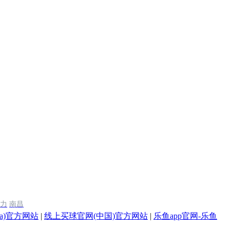
力
南昌
na)官方网站
|
线上买球官网(中国)官方网站
|
乐鱼app官网-乐鱼