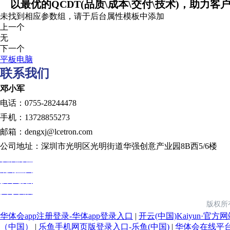
以最优的QCDT(品质\成本\交付\技术)，助力客
未找到相应参数组，请于后台属性模板中添加
上一个
无
下一个
平板电脑
联系我们
邓小军
电话：0755-28244478
手机：13728855273
邮箱：dengxj@lcetron.com
公司地址：深圳市光明区光明街道华强创意产业园8B西5/6楼
发展历程
规划蓝图
技术创新
人才发展
版权所
华体会app注册登录-华体app登录入口
|
开云(中国)Kaiyun·官方
（中国）
|
乐鱼手机网页版登录入口-乐鱼(中国)
|
华体会在线平台