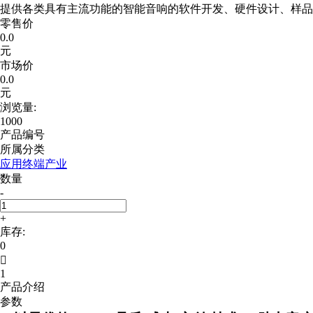
提供各类具有主流功能的智能音响的软件开发、硬件设计、样品
零售价
0.0
元
市场价
0.0
元
浏览量:
1000
产品编号
所属分类
应用终端产业
数量
-
+
库存:
0

1
产品介绍
参数