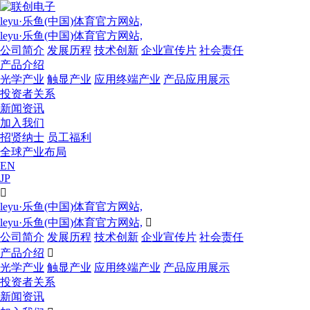
leyu·乐鱼(中国)体育官方网站,
leyu·乐鱼(中国)体育官方网站,
公司简介
发展历程
技术创新
企业宣传片
社会责任
产品介绍
光学产业
触显产业
应用终端产业
产品应用展示
投资者关系
新闻资讯
加入我们
招贤纳士
员工福利
全球产业布局
EN
JP

leyu·乐鱼(中国)体育官方网站,
leyu·乐鱼(中国)体育官方网站,

公司简介
发展历程
技术创新
企业宣传片
社会责任
产品介绍

光学产业
触显产业
应用终端产业
产品应用展示
投资者关系
新闻资讯