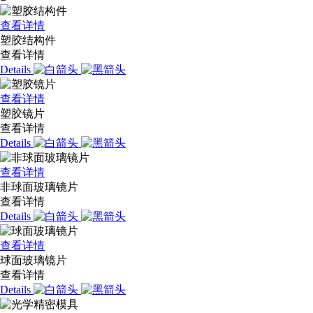
查看详情
塑胶结构件
查看详情
Details
查看详情
塑胶镜片
查看详情
Details
查看详情
非球面玻璃镜片
查看详情
Details
查看详情
球面玻璃镜片
查看详情
Details