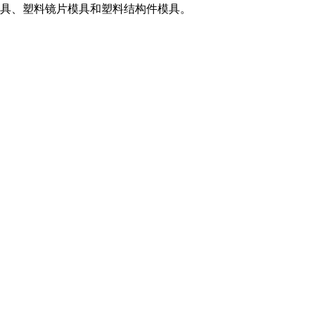
具、塑料镜片模具和塑料结构件模具。