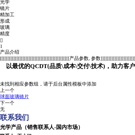
光学
镜片
精加工
形成
玻璃
精度

1
产品介绍
[[[[[[[[[[[[[[[[[[[[[[[[[[[[[[[[[[[[[[[[[[[[[[产品参数, 参数]]]]]]]]]]]]]]]]]]]]]]]]]
以最优的QCDT(品质\成本\交付\技术)，助力客
未找到相应参数组，请于后台属性模板中添加
上一个
球面玻璃镜片
下一个
无
联系我们
光学产品（销售联系人-国内市场） Optical produc