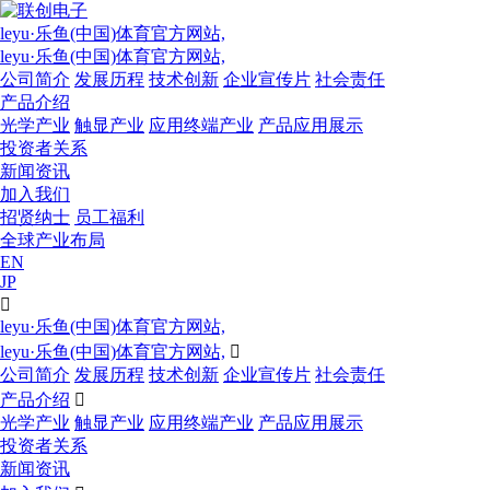
leyu·乐鱼(中国)体育官方网站,
leyu·乐鱼(中国)体育官方网站,
公司简介
发展历程
技术创新
企业宣传片
社会责任
产品介绍
光学产业
触显产业
应用终端产业
产品应用展示
投资者关系
新闻资讯
加入我们
招贤纳士
员工福利
全球产业布局
EN
JP

leyu·乐鱼(中国)体育官方网站,
leyu·乐鱼(中国)体育官方网站,

公司简介
发展历程
技术创新
企业宣传片
社会责任
产品介绍

光学产业
触显产业
应用终端产业
产品应用展示
投资者关系
新闻资讯