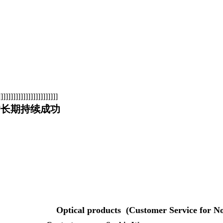
]]]]]]]]]]]]]]]]]]]]]
户长期持续成功
ts (Customer Service for Non-Chi