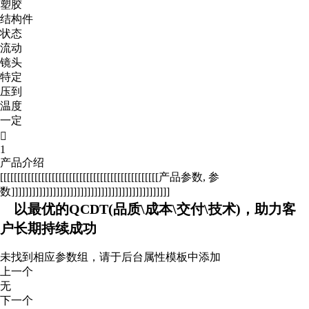
塑胶
结构件
状态
流动
镜头
特定
压到
温度
一定

1
产品介绍
[[[[[[[[[[[[[[[[[[[[[[[[[[[[[[[[[[[[[[[[[[[[[[产品参数, 参
数]]]]]]]]]]]]]]]]]]]]]]]]]]]]]]]]]]]]]]]]]]]]]]
以最优的QCDT(品质\成本\交付\技术)，助力客
户长期持续成功
未找到相应参数组，请于后台属性模板中添加
上一个
无
下一个