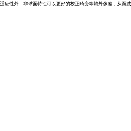
适应性外，非球面特性可以更好的校正畸变等轴外像差，从而减