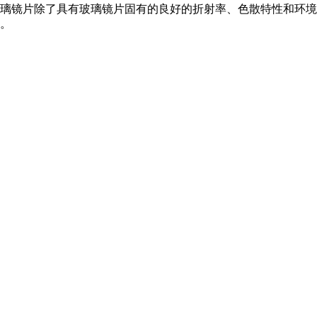
璃镜片除了具有玻璃镜片固有的良好的折射率、色散特性和环境
。