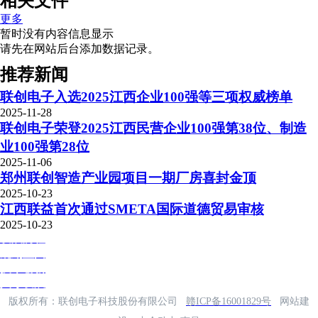
相关文件
更多
暂时没有内容信息显示
请先在网站后台添加数据记录。
推荐新闻
联创电子入选2025江西企业100强等三项权威榜单
2025-11-28
联创电子荣登2025江西民营企业100强第38位、制造
业100强第28位
2025-11-06
郑州联创智造产业园项目一期厂房喜封金顶
2025-10-23
江西联益首次通过SMETA国际道德贸易审核
2025-10-23
发展历程
规划蓝图
技术创新
人才发展
版权所有：联创电子科技股份有限公司
赣ICP备16001829号
网站建