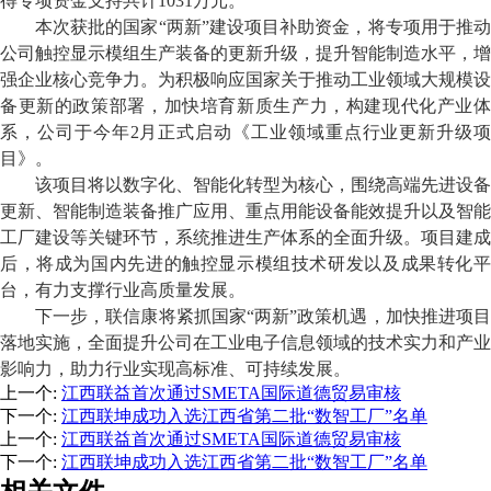
得专项资金支持共计
1031
万元
。
本次
获批的国家
“两新”建设项目补助资金，
将
专项用于推
公司
触控显示模组
生产装备的更新升级
，
提升智能制造水平，增
强企业核心竞争力。
为积极响应国家关于推动工业领域大规模设
备更新
的
政策
部署
，加快
培育
新质生产力，构建现代化产业
系
，
公司于
今年
2
月
正式
启动《
工业领域重点行业
更新升级
目》
。
该
项目将以数字化
、智能化
转型为
核心
，围绕
高端先进设备
更新
、
智能制造装备
推广应用
、
重点用能设备能效
提升
以及
智能
工厂建设等
关键环节
，系统推进生产体系的全面升级
。项目
建成
后
，将成为国内
先进
的触控显示模组技术
研发
以及
成果转化
台
，有力支撑行业高质量发展
。
下一步，
联信康
将
紧抓
国家
“两新”政策
机遇
，
加快
推
进
项
落地
实施
，
全面提升公司在工业电子信息领域的技术实力和产业
影响力，助力行业实现高标准、可持续发展。
上一个
:
江西联益首次通过SMETA国际道德贸易审核
下一个
:
江西联坤成功入选江西省第二批“数智工厂”名单
上一个
:
江西联益首次通过SMETA国际道德贸易审核
下一个
:
江西联坤成功入选江西省第二批“数智工厂”名单