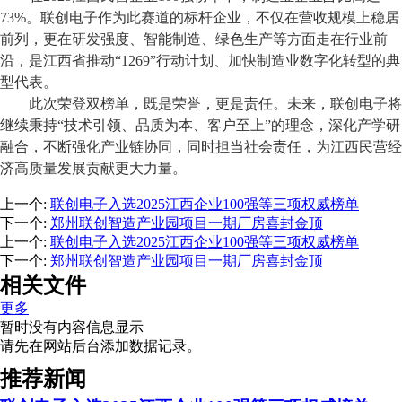
73%
。联创电子作为
此
赛道的标杆企业，不仅在营收规模上稳居
前列，更在研发强度、智能制造、绿色生产等方面走在行业前
沿，是江西省推动
“1269”行动计划、加快制造业数字化转型的典
型代表。
此次荣登双榜单，既是荣誉，更是责任。未来，联创电子将
继续秉持
“
技术引领、品质为本、客户至上
”
的理念，深化产学研
融合，不断强化产业链协同，
同时担当社会责任，
为江西民营经
济高质量发展贡献更大力量。
上一个
:
联创电子入选2025江西企业100强等三项权威榜单
下一个
:
郑州联创智造产业园项目一期厂房喜封金顶
上一个
:
联创电子入选2025江西企业100强等三项权威榜单
下一个
:
郑州联创智造产业园项目一期厂房喜封金顶
相关文件
更多
暂时没有内容信息显示
请先在网站后台添加数据记录。
推荐新闻