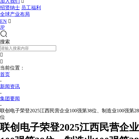
加入我们

招贤纳士
员工福利
全球产业布局
EN

JP
搜索


当前位置：
首页
-
新闻资讯
-
集团要闻
-
联创电子荣登2025江西民营企业100强第38位、制造业100强第28
位
联创电子荣登2025江西民营企业