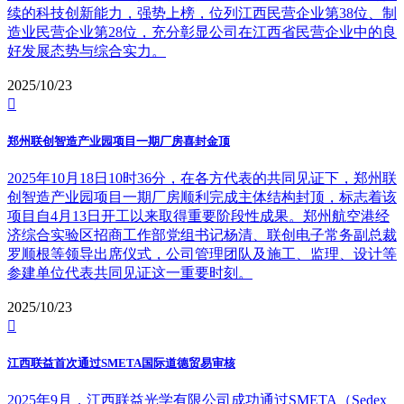
续的科技创新能力，强势上榜，位列江西民营企业第38位、制
造业民营企业第28位，充分彰显公司在江西省民营企业中的良
好发展态势与综合实力。
2025/10/23

郑州联创智造产业园项目一期厂房喜封金顶
2025年10月18日10时36分，在各方代表的共同见证下，郑州联
创智造产业园项目一期厂房顺利完成主体结构封顶，标志着该
项目自4月13日开工以来取得重要阶段性成果。郑州航空港经
济综合实验区招商工作部党组书记杨清、联创电子常务副总裁
罗顺根等领导出席仪式，公司管理团队及施工、监理、设计等
参建单位代表共同见证这一重要时刻。
2025/10/23

江西联益首次通过SMETA国际道德贸易审核
2025年9月，江西联益光学有限公司成功通过SMETA（Sedex